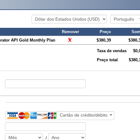
Remover
Preço
Som
ator API Gold Monthly Plan
$380,39
$380,
Taxa de vendas
$0,
Preço total
$380,
Cartão de crédito/débito
/