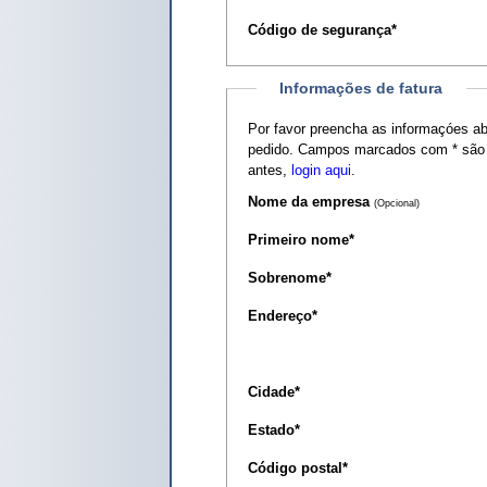
Código de segurança
*
Informações de fatura
Por favor preencha as informaçóes a
pedido. Campos marcados com
*
são 
antes,
login aqui
.
Nome da empresa
(Opcional)
Primeiro nome
*
Sobrenome
*
Endereço
*
Cidade
*
Estado
*
Código postal
*