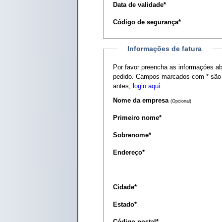
Data de validade
*
Código de segurança
*
Informações de fatura
Por favor preencha as informaçóes a
pedido. Campos marcados com
*
são 
antes,
login aqui
.
Nome da empresa
(Opcional)
Primeiro nome
*
Sobrenome
*
Endereço
*
Cidade
*
Estado
*
Código postal
*