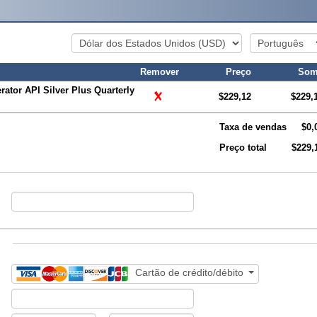
Remover
Preço
Som
tor API Silver Plus Quarterly
$229,12
$229,
Taxa de vendas
$0,
Preço total
$229,
Cartão de crédito/débito