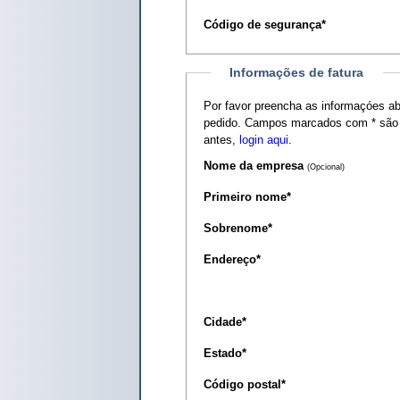
Código de segurança
*
Informações de fatura
Por favor preencha as informaçóes a
pedido. Campos marcados com
*
são 
antes,
login aqui
.
Nome da empresa
(Opcional)
Primeiro nome
*
Sobrenome
*
Endereço
*
Cidade
*
Estado
*
Código postal
*