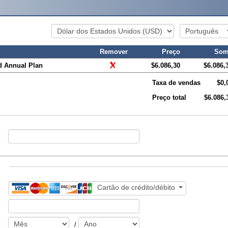
Remover
Preço
Som
d Annual Plan
$6.086,30
$6.086,
Taxa de vendas
$0,
Preço total
$6.086,
Cartão de crédito/débito
/