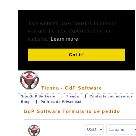
This website uses cookies to ensure
you get the best experience on our
website.
Learn more
Got it!
Tienda - GdP Software
Site GdP Software
Tienda
Contacte con nosotros
Blog
Política de Privacidad
GdP Software Formulario de pedido