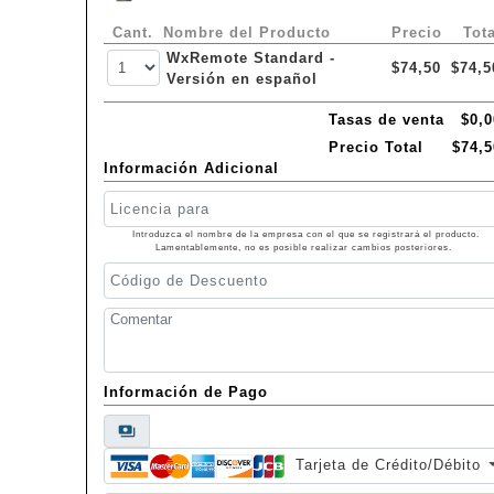
Cant.
Nombre del Producto
Precio
Tota
WxRemote Standard -
$74,50
$74,5
Versión en español
Tasas de venta
$0,0
Precio Total
$74,5
Información Adicional
Introduzca el nombre de la empresa con el que se registrará el producto.
Lamentablemente, no es posible realizar cambios posteriores.
Información de Pago
payments
Tarjeta de Crédito/Débito