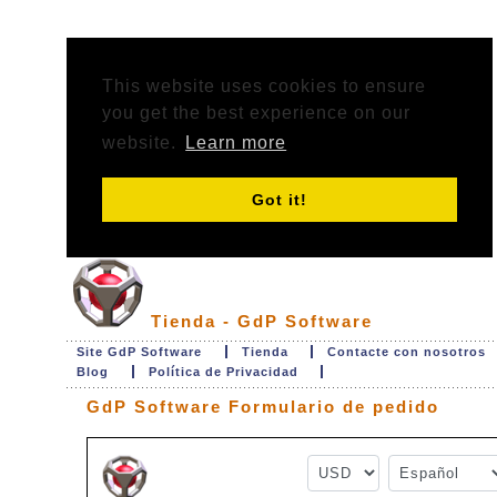
This website uses cookies to ensure
you get the best experience on our
website.
Learn more
Got it!
Tienda - GdP Software
Site GdP Software
Tienda
Contacte con nosotros
Blog
Política de Privacidad
GdP Software Formulario de pedido