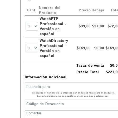
Nombre del
Cant.
Precio
Rebaja
Tota
Producto
WatchFTP
Professional -
$99,00
$27,00
$72,0
Versión en
español
WatchDirectory
Professional -
$149,00
$0,00
$149,0
Versión en
español
Tasas de venta
$0,0
Precio Total
$221,0
Información Adicional
Introduzca el nombre de la empresa con el que se registrará el producto.
Lamentablemente, no es posible realizar cambios posteriores.