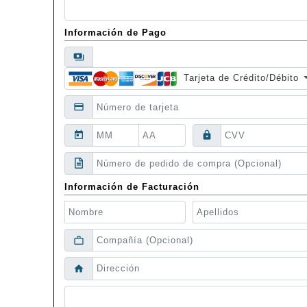
Información de Pago
payments
Tarjeta de Crédito/Débito
credit_card
today
lock
Información de Facturación
work_outline
home