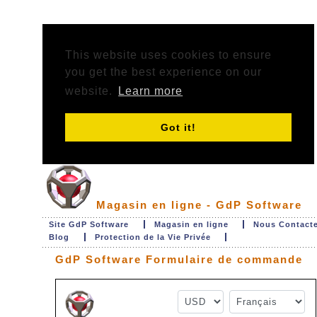
This website uses cookies to ensure
you get the best experience on our
website.
Learn more
Got it!
Magasin en ligne - GdP Software
Site GdP Software
Magasin en ligne
Nous Contact
Blog
Protection de la Vie Privée
GdP Software Formulaire de commande