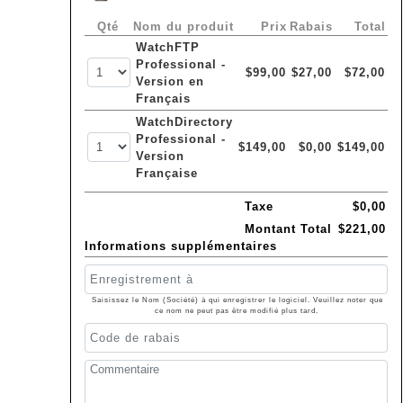
Qté
Nom du produit
Prix
Rabais
Total
WatchFTP
Professional -
$99,00
$27,00
$72,00
Version en
Français
WatchDirectory
Professional -
$149,00
$0,00
$149,00
Version
Française
Taxe
$0,00
Montant Total
$221,00
Informations supplémentaires
Saisissez le Nom (Société) à qui enregistrer le logiciel. Veuillez noter que
ce nom ne peut pas être modifié plus tard.