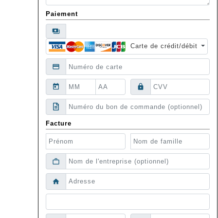
Paiement
payments
Carte de crédit/débit
credit_card
today
lock
Facture
work_outline
home